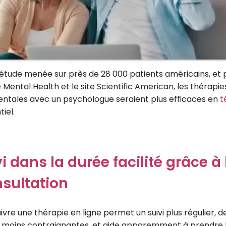
étude menée sur près de 28 000 patients américains, et p
Mental Health et le site Scientific American, les thérapie
tales avec un psychologue seraient plus efficaces en
t
iel.
i dans la durée facilité grâce à 
nsultation
suivre une thérapie en ligne permet un suivi plus régulier, d
moins contraignantes, et aide apparemment à prendre l