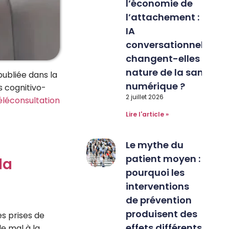
l’économie de
l’attachement : les
IA
conversationnelles
changent-elles la
nature de la santé
ubliée dans la
numérique ?
s cognitivo-
2 juillet 2026
éléconsultation
Lire l'article »
Le mythe du
patient moyen :
la
pourquoi les
interventions
de prévention
produisent des
es prises de
effets différents
e mal à la