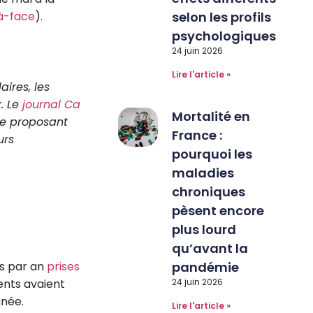
-à-face
).
selon les profils
psychologiques
24 juin 2026
Lire l'article »
aires, les
. Le
journal Ca
Mortalité en
se proposant
France :
urs
pourquoi les
maladies
chroniques
pèsent encore
plus lourd
qu’avant la
es par an
prises
pandémie
ents avaient
24 juin 2026
gnée.
Lire l'article »