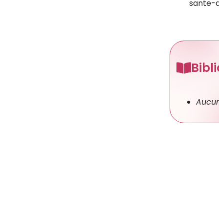
sante-d
Bibl
Aucun