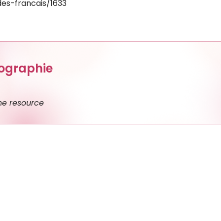
es-francais/1633
iographie
e resource