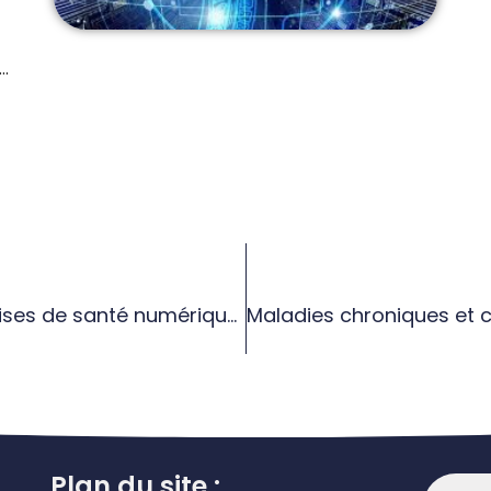
..
Quel business modèle pour les entreprises de santé numérique ?
Plan du site :