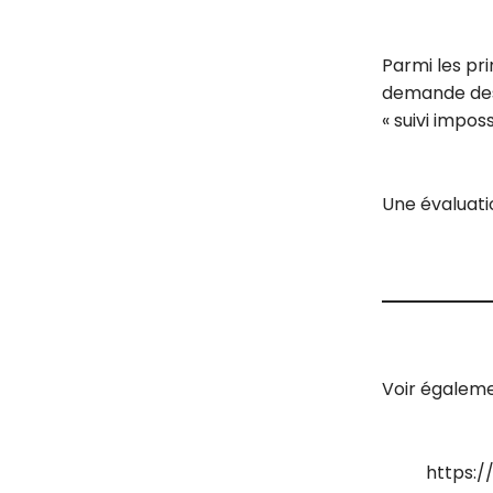
Parmi les pri
demande des F
« suivi impos
Une évaluatio
Voir égalemen
https: