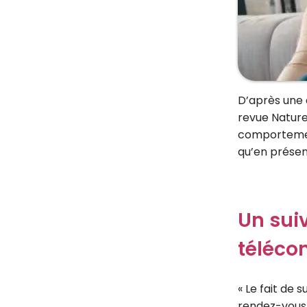
D’après une 
revue Nature 
comportemen
qu’en présent
Un suiv
téléco
« Le fait de 
rendez-vous 