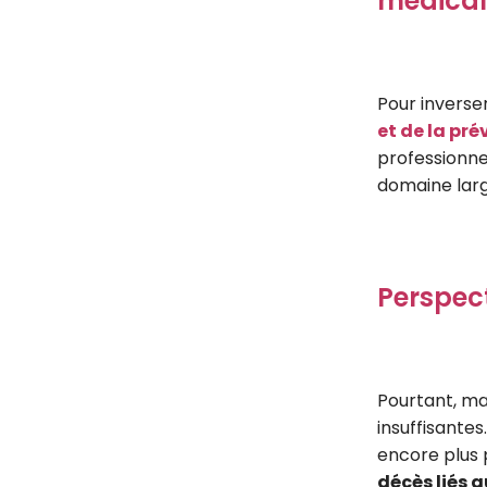
médical
Pour inverser
et de la pré
professionne
domaine larg
Perspect
Pourtant, mal
insuffisantes
encore plus
décès liés a