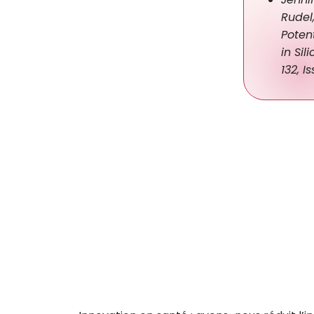
Rudel
Potent
in Si
132, I