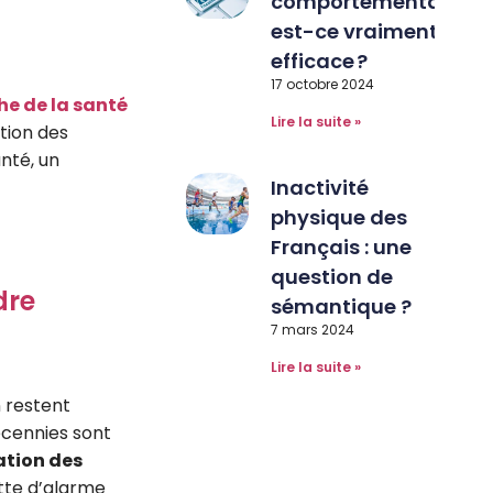
comportementale :
est-ce vraiment
efficace ?
17 octobre 2024
he de la santé
Lire la suite »
tion des
nté, un
Inactivité
physique des
Français : une
question de
dre
sémantique ?
7 mars 2024
Lire la suite »
n restent
décennies sont
tion des
ette d’alarme