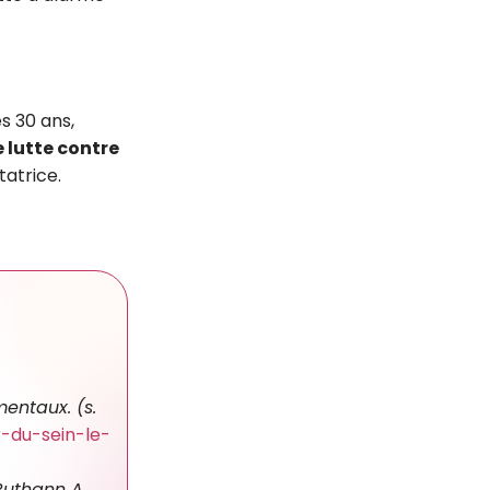
Inscription sur linkedin
s 30 ans,
e lutte contre
atrice.
En savoir plus
mentaux. (s.
r-du-sein-le-
Ruthann A.