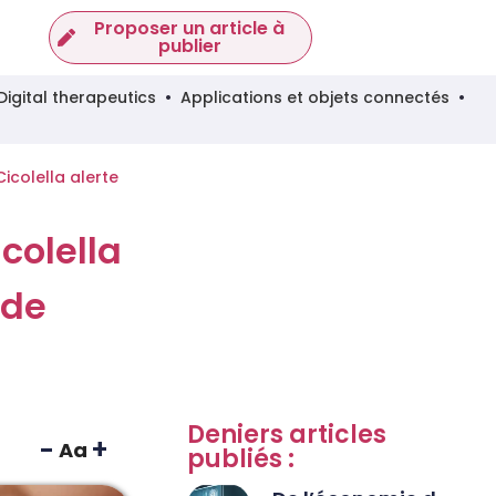
Proposer un article à
publier
Digital therapeutics
Applications et objets connectés
icolella alerte
colella
rde
Deniers articles
-
+
Aa
publiés :