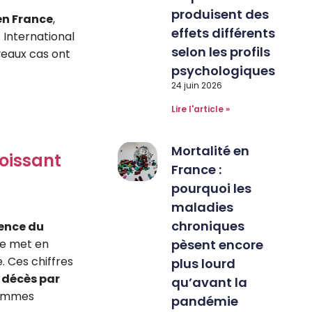
produisent des
en France
,
effets différents
 International
selon les profils
veaux cas ont
psychologiques
24 juin 2026
Lire l'article »
Mortalité en
roissant
France :
pourquoi les
maladies
chroniques
ence du
te met en
pèsent encore
. Ces chiffres
plus lourd
 décès par
qu’avant la
femmes
pandémie