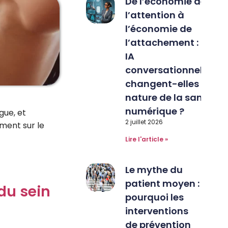
De l’économie de
l’attention à
l’économie de
l’attachement : les
IA
conversationnelles
changent-elles la
nature de la santé
numérique ?
gue, et
2 juillet 2026
ment sur le
Lire l'article »
Le mythe du
patient moyen :
 du sein
pourquoi les
interventions
de prévention