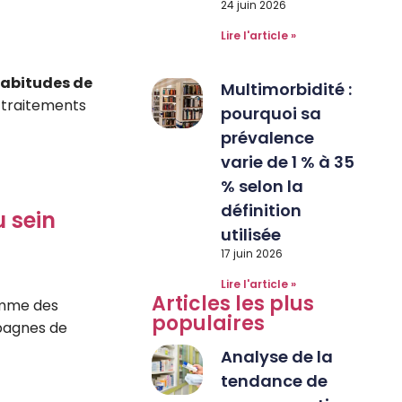
24 juin 2026
Lire l'article »
abitudes de
Multimorbidité :
s traitements
pourquoi sa
prévalence
varie de 1 % à 35
% selon la
définition
 sein
utilisée
17 juin 2026
Lire l'article »
Articles les plus
omme des
populaires
pagnes de
Analyse de la
tendance de