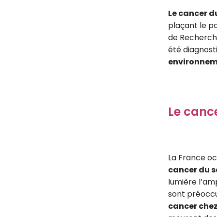
Le cancer d
plaçant le p
de Recherche
été diagnosti
environnem
Le cance
La France oc
cancer du s
lumière l’am
sont préoccu
cancer che