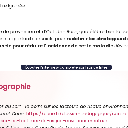
tre ignorée.
de prévention et d’Octobre Rose, qui célèbre bientôt se
ne opportunité cruciale pour
redéfinir les stratégies d
 sein pour réduire l’incidence de cette maladie
dévast
Écouter l’interview complète sur France Inter
iographie
r du sein : le point sur les facteurs de risque environne
nstitut Curie.
https://curie.fr/dossier-pedagogique/cance
-sur-les-facteurs-de-risque-environnementaux
fer E. Kay , Julia Green Brody, Megan Schwarzman,, and 