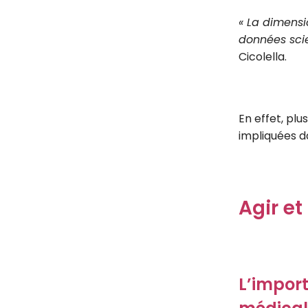
« La dimensi
données scie
Cicolella.
En effet, plu
impliquées d
Agir et
L’import