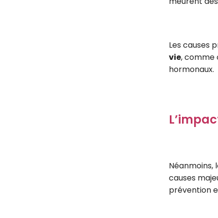
meurent des 
Les causes p
vie
, comme on
hormonaux.
L’impact
Néanmoins, 
causes maje
prévention e