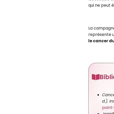
qui ne peut ê
La campagne 
représente u
le cancer du
Bibl
Cance
d.). I
point
Jenni