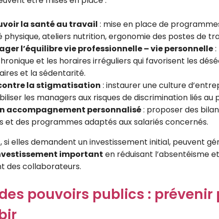
uvent être mises en place :
oir la santé au travail
: mise en place de programmes
é physique, ateliers nutrition, ergonomie des postes de tra
ger l’équilibre vie professionnelle – vie personnelle
:
hronique et les horaires irréguliers qui favorisent les désé
ires et la sédentarité.
contre la stigmatisation
: instaurer une culture d’entrep
biliser les managers aux risques de discrimination liés au p
 un accompagnement personnalisé
: proposer des bila
rs et des programmes adaptés aux salariés concernés.
 si elles demandent un investissement initial, peuvent gé
investissement important
en réduisant l’absentéisme e
 des collaborateurs.
 des pouvoirs publics : prévenir 
bir