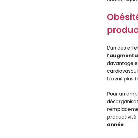
Obésité
product
L’un des effe
l’
augmentat
davantage ex
cardiovascul
travail plus 
Pour un emplo
désorganisat
remplacement
productivité
année
.