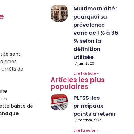
Multimorbidité :
e
pourquoi sa
prévalence
varie de 1 % à 35
% selon la
définition
sité sont
utilisée
aladies
17 juin 2026
 arrêts de
Lire l'article »
Articles les plus
populaires
 une
PLFSS : les
 au
principaux
ette baisse de
s chaque
points à retenir
17 octobre 2024
Lire la suite »