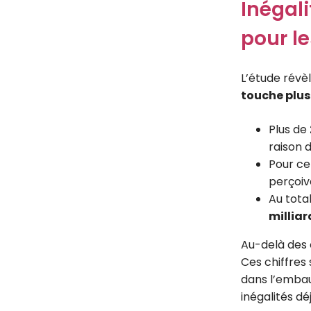
Inégali
pour l
L’étude révè
touche plu
Plus de
raison d
Pour cel
perçoi
Au tota
milliar
Au-delà des 
Ces chiffres
dans l’embau
inégalités dé