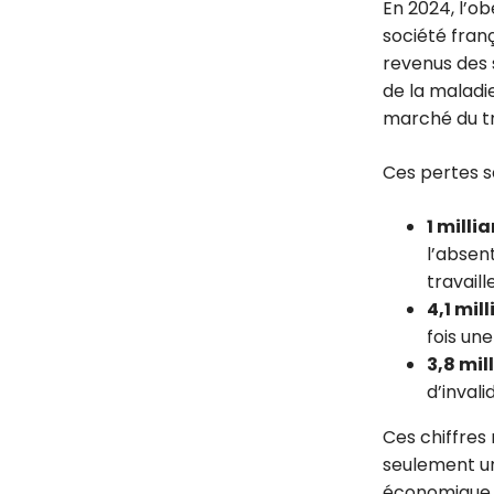
En 2024, l’o
société franç
revenus des s
de la maladi
marché du tr
Ces pertes s
1 milli
l’absen
travaille
4,1 mil
fois une
3,8 mil
d’invali
Ces chiffres 
seulement un
économique po