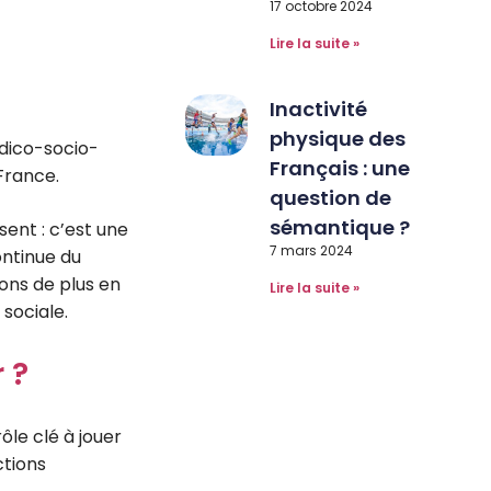
17 octobre 2024
Lire la suite »
Inactivité
physique des
médico-socio-
Français : une
France.
question de
sémantique ?
sent : c’est une
7 mars 2024
ontinue du
ons de plus en
Lire la suite »
 sociale.
 ?
ôle clé à jouer
Inscription sur linkedin
ctions