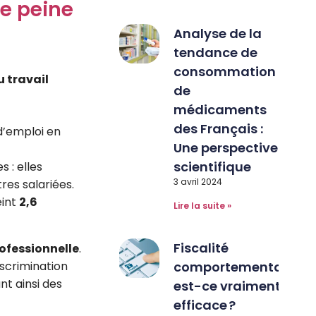
le peine
Analyse de la
tendance de
consommation
u travail
de
médicaments
des Français :
d’emploi en
Une perspective
scientifique
s : elles
3 avril 2024
res salariées.
eint
2,6
Lire la suite »
Fiscalité
rofessionnelle
.
comportementale :
iscrimination
nt ainsi des
est-ce vraiment
efficace ?