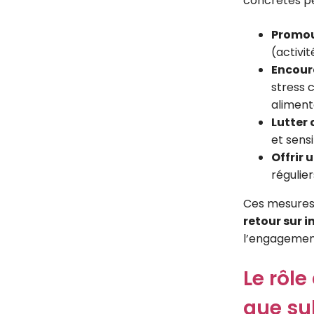
concrètes pe
Promouv
(activit
Encoura
stress c
alimenta
Lutter 
et sensi
Offrir
régulie
Ces mesures,
retour sur 
l’engagement
Le rôle
que su