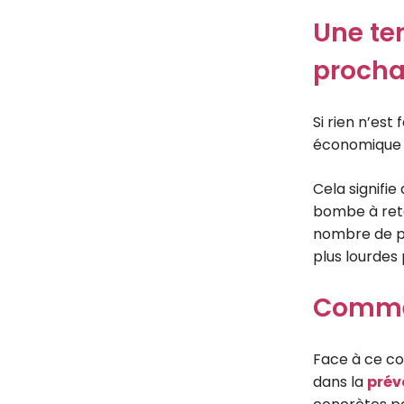
Une te
procha
Si rien n’est
économique d
Cela signifie
bombe à reta
nombre de p
plus lourdes 
Commen
Face à ce con
dans la
préve