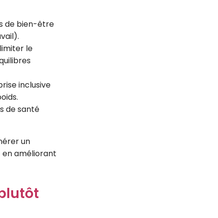
 de bien-être
vail).
 limiter le
quilibres
En savoir plus
rise inclusive
oids.
ns de santé
nérer un
t en améliorant
plutôt