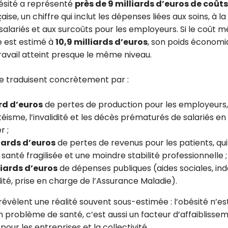
bésité a représenté
près de 9 milliards d’euros de coûts
aise, un chiffre qui inclut les dépenses liées aux soins, à l
alariés et aux surcoûts pour les employeurs. Si le coût m
e est estimé à
10,9 milliards d’euros
, son poids économiq
avail atteint presque le même niveau.
e traduisent concrètement par :
ard d’euros
de pertes de production pour les employeurs, 
téisme, l’invalidité et les décès prématurés de salariés en
r ;
liards d’euros
de pertes de revenus pour les patients, qui
 santé fragilisée et une moindre stabilité professionnelle ;
liards d’euros
de dépenses publiques (aides sociales, in
dité, prise en charge de l’Assurance Maladie).
révèlent une réalité souvent sous-estimée : l’obésité n’es
 problème de santé, c’est aussi un facteur d’affaiblisse
ur les entreprises et la collectivité.