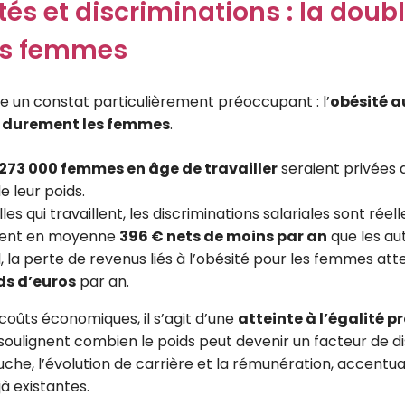
tés et discriminations : la doub
es femmes
le un constat particulièrement préoccupant : l’
obésité a
s durement les femmes
.
273 000 femmes en âge de travailler
seraient privées 
e leur poids.
les qui travaillent, les discriminations salariales sont réelle
vent en moyenne
396 € nets de moins par an
que les aut
l, la perte de revenus liés à l’obésité pour les femmes att
ds d’euros
par an.
coûts économiques, il s’agit d’une
atteinte à l’égalité p
 soulignent combien le poids peut devenir un facteur de d
che, l’évolution de carrière et la rémunération, accentua
jà existantes.