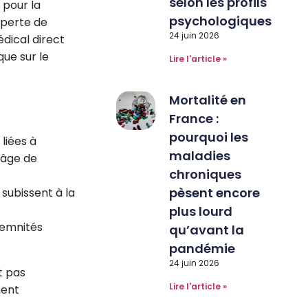
selon les profils
pour la
psychologiques
a perte de
24 juin 2026
édical direct
ue sur le
Lire l'article »
Mortalité en
France :
pourquoi les
liées à
maladies
 âge de
chroniques
pèsent encore
 subissent à la
plus lourd
demnités
qu’avant la
pandémie
24 juin 2026
t pas
Lire l'article »
ment