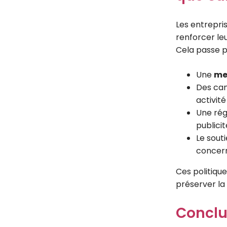
Les entrepri
renforcer leu
Cela passe p
Une
mei
Des cam
activit
Une rég
publicit
Le sout
concern
Ces politique
préserver la
Conclus