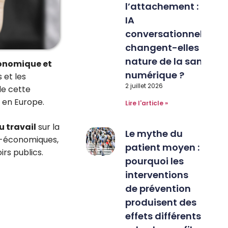
l’attachement : les
IA
conversationnelles
changent-elles la
nature de la santé
onomique et
numérique ?
 et les
2 juillet 2026
de cette
 en Europe.
Lire l'article »
u travail
sur la
Le mythe du
cio-économiques,
patient moyen :
irs publics.
pourquoi les
interventions
de prévention
produisent des
effets différents