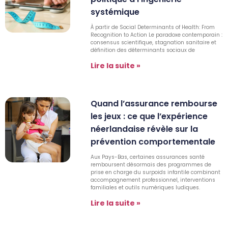
systémique
À partir de Social Determinants of Health: From
Recognition to Action Le paradoxe contemporain :
consensus scientifique, stagnation sanitaire et
définition des déterminants sociaux de
Lire la suite »
Quand l’assurance rembourse
les jeux : ce que l’expérience
néerlandaise révèle sur la
prévention comportementale
Aux Pays-Bas, certaines assurances santé
remboursent désormais des programmes de
prise en charge du surpoids infantile combinant
accompagnement professionnel, interventions
familiales et outils numériques ludiques.
Lire la suite »