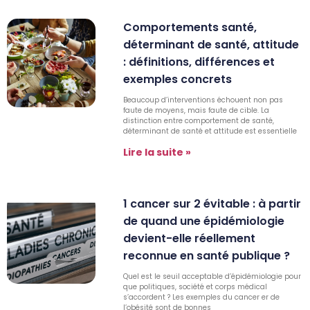
Comportements santé,
déterminant de santé, attitude
: définitions, différences et
exemples concrets
Beaucoup d’interventions échouent non pas
faute de moyens, mais faute de cible. La
distinction entre comportement de santé,
déterminant de santé et attitude est essentielle
Lire la suite »
1 cancer sur 2 évitable : à partir
de quand une épidémiologie
devient-elle réellement
reconnue en santé publique ?
Quel est le seuil acceptable d’épidémiologie pour
que politiques, société et corps médical
s’accordent ? Les exemples du cancer er de
l’obésité sont de bonnes