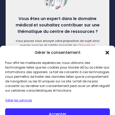
Vous êtes un expert dans le domaine
médical et souhaitez contribuer sur une
thématique du centre de ressources ?
Vous pouvez nous envoyer votre proposition de sujet ainsi
que les sources et crédits associés en
Cliquant-ici
Gérer le consentement
Pour offrir les meilleures expériences, nous utilisons des
technologies telles que les cookies pour stocker et/ou accéder aux
informations des appareils. Le fait de consentir à ces technologies
Vous souhaitez en savoir plus sur nous
nous permettra de traiter des données telles que le comportement
de navigation ou les ID uniques sur ce site. Le fait de ne pas
?
consentir ou de retirer son consentement peut avoir un effet négatif
sur certaines caractéristiques et fonctions.
Vous pouvez nous contacter directement en
Cliquant-ici
Gérer les services
Accepter