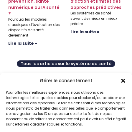
prévention, santé
d’action et limites des
numérique ou IA santé
approches prédictives
?
Les systèmes de santé
savent de mieux en mieux
Pourquoi les modèles
prédire
classiques d’évaluation des
dispositifs de santé
Lire la suite »
deviennent
Lire la suite »
Tous les articles sur le système de santé
Gérer le consentement
Pour offrir les meilleures expériences, nous utilisons des
Santé numérique :
technologies telles que les cookies pour stocker et/ou accéder aux
Applications et objets connectés, Digital therapeutics
informations des appareils. Le fait de consentir à ces technologies
[Thérapies digitales], Labellisations et preuves ou encore le
nous permettra de traiter des données telles que le comportement
marché e la santé en France, appliqués à la méthode de la
de navigation ou les ID uniques sur ce site. Le fait de ne pas
prise en charge préventive. Retrouvez , les dernières
consentir ou de retirer son consentement peut avoir un effet négatif
publications traitant de la
santé numérique
dans notre
sur certaines caractéristiques et fonctions.
dossier dédié.