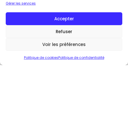
Gérer les services
Accepter
Refuser
Voir les préférences
Politique de cookies
Politique de confidentialité
Le mythe du patient moyen : pourquoi les
interventions de prévention produisent
des effets différents selon les profils
psychologiques
Des traits de personnalité aux profils
comportementaux, les recherches montrent qu’un
même message, un même nudge ou une même
application de santé numérique ne fonctionne